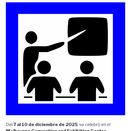
Del
7 al 10 de diciembre de 2025
, se celebró en el
Melbourne Convention and Exhibition Centre