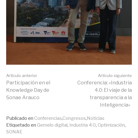
Seguir
Artículo anterior
Artículo siguiente
Participación en el
Conferencia: «Industria
Knowledge Day de
4.0: El viaje de la
leyendo
Sonae Arauco
transparencia a la
Inteligencia»
Publicado en
Conferencias
,
Congresos
,
Noticias
Etiquetado en
Gemelo digital
,
Industria 4.0
,
Optimización
,
SONAE