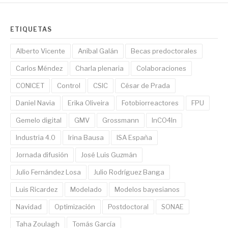
ETIQUETAS
Alberto Vicente
Aníbal Galán
Becas predoctorales
Carlos Méndez
Charla plenaria
Colaboraciones
CONICET
Control
CSIC
César de Prada
Daniel Navia
Erika Oliveira
Fotobiorreactores
FPU
Gemelo digital
GMV
Grossmann
InCO4In
Industria 4.0
Irina Bausa
ISA España
Jornada difusión
José Luis Guzmán
Julio Fernández Losa
Julio Rodríguez Banga
Luis Ricardez
Modelado
Modelos bayesianos
Navidad
Optimización
Postdoctoral
SONAE
Taha Zoulagh
Tomás García