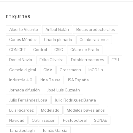
ETIQUETAS
Alberto Vicente
Aníbal Galán
Becas predoctorales
Carlos Méndez
Charla plenaria
Colaboraciones
CONICET
Control
CSIC
César de Prada
Daniel Navia
Erika Oliveira
Fotobiorreactores
FPU
Gemelo digital
GMV
Grossmann
InCO4In
Industria 4.0
Irina Bausa
ISA España
Jornada difusión
José Luis Guzmán
Julio Fernández Losa
Julio Rodríguez Banga
Luis Ricardez
Modelado
Modelos bayesianos
Navidad
Optimización
Postdoctoral
SONAE
Taha Zoulagh
Tomás García