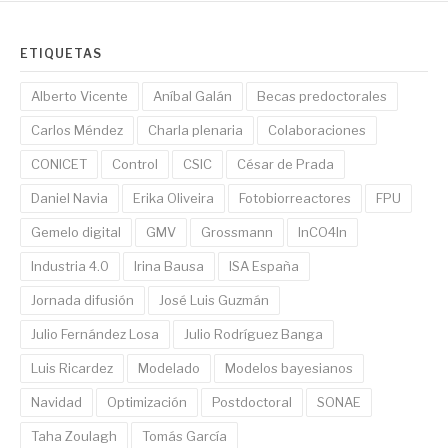
ETIQUETAS
Alberto Vicente
Aníbal Galán
Becas predoctorales
Carlos Méndez
Charla plenaria
Colaboraciones
CONICET
Control
CSIC
César de Prada
Daniel Navia
Erika Oliveira
Fotobiorreactores
FPU
Gemelo digital
GMV
Grossmann
InCO4In
Industria 4.0
Irina Bausa
ISA España
Jornada difusión
José Luis Guzmán
Julio Fernández Losa
Julio Rodríguez Banga
Luis Ricardez
Modelado
Modelos bayesianos
Navidad
Optimización
Postdoctoral
SONAE
Taha Zoulagh
Tomás García