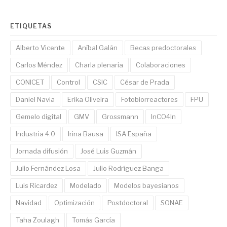
ETIQUETAS
Alberto Vicente
Aníbal Galán
Becas predoctorales
Carlos Méndez
Charla plenaria
Colaboraciones
CONICET
Control
CSIC
César de Prada
Daniel Navia
Erika Oliveira
Fotobiorreactores
FPU
Gemelo digital
GMV
Grossmann
InCO4In
Industria 4.0
Irina Bausa
ISA España
Jornada difusión
José Luis Guzmán
Julio Fernández Losa
Julio Rodríguez Banga
Luis Ricardez
Modelado
Modelos bayesianos
Navidad
Optimización
Postdoctoral
SONAE
Taha Zoulagh
Tomás García