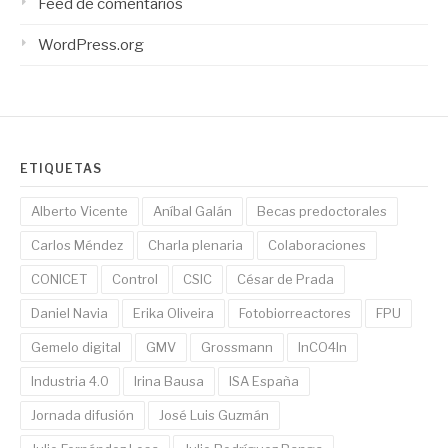
Feed de comentarios
WordPress.org
ETIQUETAS
Alberto Vicente
Aníbal Galán
Becas predoctorales
Carlos Méndez
Charla plenaria
Colaboraciones
CONICET
Control
CSIC
César de Prada
Daniel Navia
Erika Oliveira
Fotobiorreactores
FPU
Gemelo digital
GMV
Grossmann
InCO4In
Industria 4.0
Irina Bausa
ISA España
Jornada difusión
José Luis Guzmán