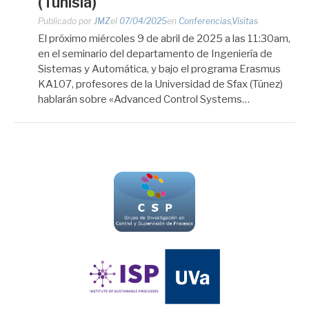
(Tunisia)
Publicado por
JMZ
el
07/04/2025
en
Conferencias
,
Visitas
El próximo miércoles 9 de abril de 2025 a las 11:30am,
en el seminario del departamento de Ingeniería de
Sistemas y Automática, y bajo el programa Erasmus
KA107, profesores de la Universidad de Sfax (Túnez)
hablarán sobre «Advanced Control Systems…