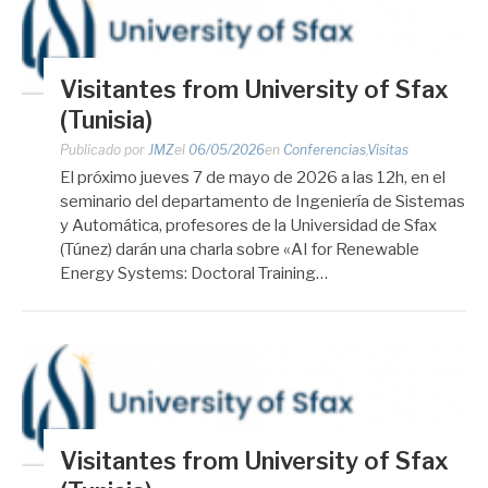
Visitantes from University of Sfax
(Tunisia)
Publicado por
JMZ
el
06/05/2026
en
Conferencias
,
Visitas
El próximo jueves 7 de mayo de 2026 a las 12h, en el
seminario del departamento de Ingeniería de Sistemas
y Automática, profesores de la Universidad de Sfax
(Túnez) darán una charla sobre «AI for Renewable
Energy Systems: Doctoral Training…
Visitantes from University of Sfax