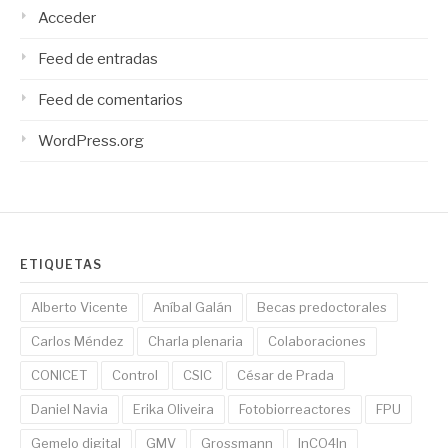
Acceder
Feed de entradas
Feed de comentarios
WordPress.org
ETIQUETAS
Alberto Vicente
Aníbal Galán
Becas predoctorales
Carlos Méndez
Charla plenaria
Colaboraciones
CONICET
Control
CSIC
César de Prada
Daniel Navia
Erika Oliveira
Fotobiorreactores
FPU
Gemelo digital
GMV
Grossmann
InCO4In