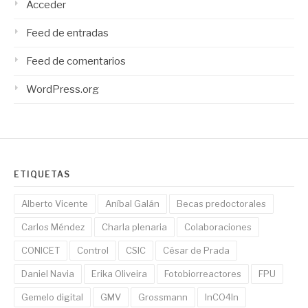
Acceder
Feed de entradas
Feed de comentarios
WordPress.org
ETIQUETAS
Alberto Vicente
Aníbal Galán
Becas predoctorales
Carlos Méndez
Charla plenaria
Colaboraciones
CONICET
Control
CSIC
César de Prada
Daniel Navia
Erika Oliveira
Fotobiorreactores
FPU
Gemelo digital
GMV
Grossmann
InCO4In