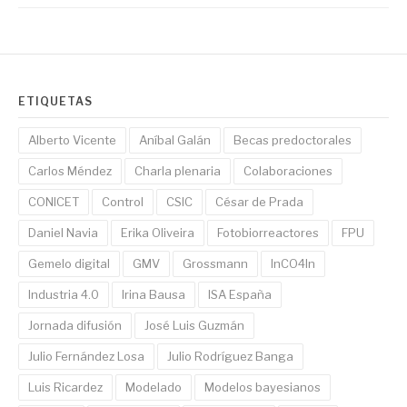
ETIQUETAS
Alberto Vicente
Aníbal Galán
Becas predoctorales
Carlos Méndez
Charla plenaria
Colaboraciones
CONICET
Control
CSIC
César de Prada
Daniel Navia
Erika Oliveira
Fotobiorreactores
FPU
Gemelo digital
GMV
Grossmann
InCO4In
Industria 4.0
Irina Bausa
ISA España
Jornada difusión
José Luis Guzmán
Julio Fernández Losa
Julio Rodríguez Banga
Luis Ricardez
Modelado
Modelos bayesianos